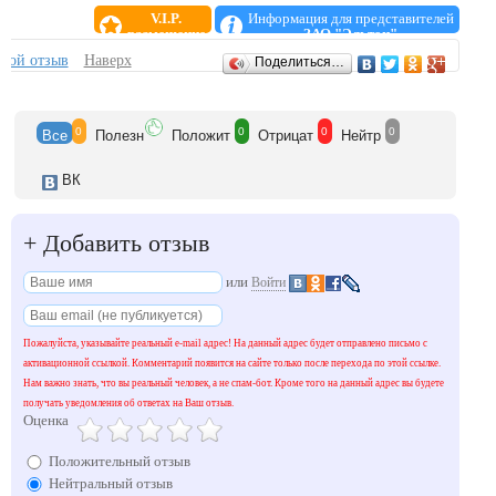
V.I.P.
Информация для представителей
размещение
ЗАО "Эльтон"
Отзывы
свой отзыв
Наверх
Поделиться…
0
0
0
0
Все
Полезн
Положит
Отрицат
Нейтр
ВК
+
Добавить отзыв
или
Войти
Пожалуйста, указывайте реальный e-mail адрес! На данный адрес будет отправлено письмо с
активационной ссылкой. Комментарий появится на сайте только после перехода по этой ссылке.
Нам важно знать, что вы реальный человек, а не спам-бот. Кроме того на данный адрес вы будете
получать уведомления об ответах на Ваш отзыв.
Оценка
Положительный отзыв
Нейтральный отзыв