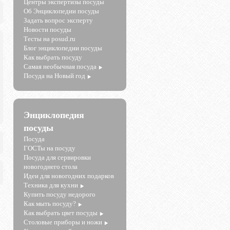
Центры экспертизы посуды
Об Энциклопедии посуды
Задать вопрос эксперту
Новости посуды
Тесты на posud.ru
Блог энциклопедии посуды
Как выбрать посуду
Самая необычная посуда
Посуда на Новый год
Энциклопедия
посуды
Посуда
ГОСТы на посуду
Посуда для сервировки
новогоднего стола
Идеи для новогодних подарков
Техника для кухни
Купить посуду недорого
Как мыть посуду?
Как выбрать цвет посуды
Столовые приборы и ножи