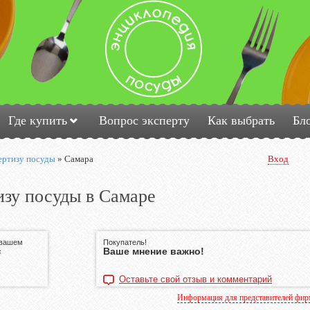
Где купить
Вопрос эксперту
Как выбрать
Бл
ертизу посуды
»
Самара
Вход
изу посуды в Самаре
 вашем
Покупатель!
Ваше мнение важно!
с
Оставьте свой отзыв и комментарий
Информация для представителей фи