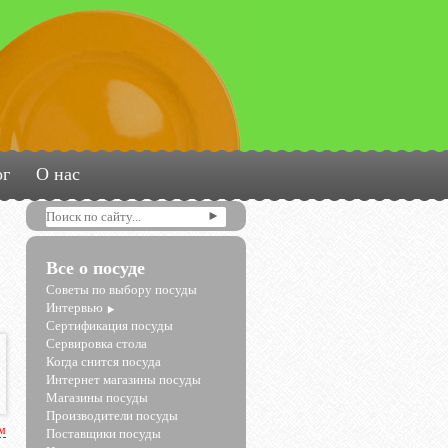
ог
О нас
Все о посуде
Советы по выбору посуды
Интервью
Сертификация посуды
Сервировка стола
Когда снится посуда
Интернет магазины посуды
Магазины посуды
Производители посуды
рм
Поставщики посуды