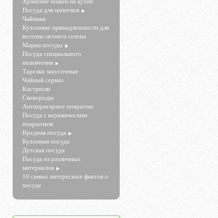
Хранение ножей на кухне
Посуда для напитков
Чайники
Кухонные принадлежности для
весенне-летнего сезона
Марки посуды
Посуда специального
назначения
Тарелки закусочные
Чайный сервиз
Кастрюли
Сковороды
Антипригарное покрытие
Посуда с керамическим
покрытием
Вредная посуда
Кухонная посуда
Детская посуда
Посуда из различных
материалов
10 самых интересных фактов о
посуде