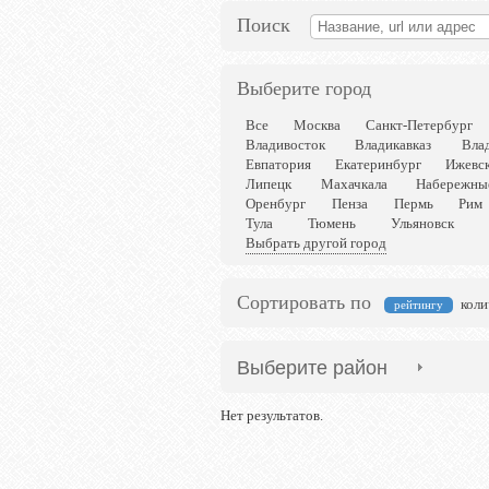
Поиск
Выберите город
Все
Москва
Санкт-Петербург
Владивосток
Владикавказ
Вла
Евпатория
Екатеринбург
Ижевс
Липецк
Махачкала
Набережны
Оренбург
Пенза
Пермь
Рим
Тула
Тюмень
Ульяновск
Выбрать другой город
Сортировать по
коли
рейтингу
Выберите район
Нет результатов.