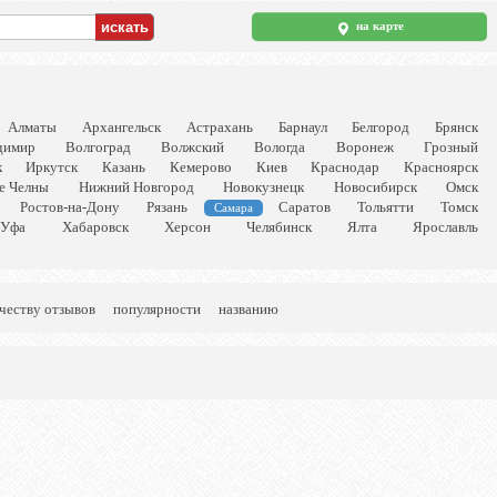
на карте
Алматы
Архангельск
Астрахань
Барнаул
Белгород
Брянск
димир
Волгоград
Волжский
Вологда
Воронеж
Грозный
к
Иркутск
Казань
Кемерово
Киев
Краснодар
Красноярск
е Челны
Нижний Новгород
Новокузнецк
Новосибирск
Омск
Ростов-на-Дону
Рязань
Саратов
Тольятти
Томск
Самара
Уфа
Хабаровск
Херсон
Челябинск
Ялта
Ярославль
честву отзывов
популярности
названию