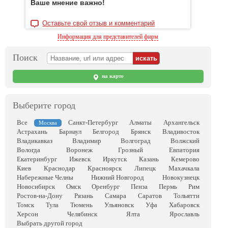
Ваше мнение важно!
Оставьте свой отзыв и комментарий
Информация для представителей фирм
Поиск
на карте
Выберите город
Все
Санкт-Петербург
Алматы
Архангельск
Москва
Астрахань
Барнаул
Белгород
Брянск
Владивосток
Владикавказ
Владимир
Волгоград
Волжский
Вологда
Воронеж
Грозный
Евпатория
Екатеринбург
Ижевск
Иркутск
Казань
Кемерово
Киев
Краснодар
Красноярск
Липецк
Махачкала
Набережные Челны
Нижний Новгород
Новокузнецк
Новосибирск
Омск
Оренбург
Пенза
Пермь
Рим
Ростов-на-Дону
Рязань
Самара
Саратов
Тольятти
Томск
Тула
Тюмень
Ульяновск
Уфа
Хабаровск
Херсон
Челябинск
Ялта
Ярославль
Выбрать другой город