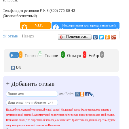
вопросы.
Телефон для регионов РФ: 8 (800) 775-86-42
(Звонок бесплатный)
V.I.P.
Информация для представителей
размещение
Центр "Независимая Экспертиза"
Отзывы
свой отзыв
Наверх
Поделиться…
0
0
0
0
Все
Полезн
Положит
Отрицат
Нейтр
ВК
+
Добавить отзыв
или
Войти
Пожалуйста, указывайте реальный e-mail адрес! На данный адрес будет отправлено письмо с
активационной ссылкой. Комментарий появится на сайте только после перехода по этой ссылке.
Нам важно знать, что вы реальный человек, а не спам-бот. Кроме того на данный адрес вы будете
получать уведомления об ответах на Ваш отзыв.