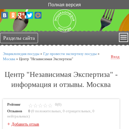
Полная версия
Энциклопедия посуды
»
Где провести экспертизу посуды
»
Вход
Москва
»
Центр "Независимая Экспертиза"
Центр "Независимая Экспертиза" -
информация и отзывы. Москва
Рейтинг
0(0)
Отзывов
0
(
0 положительных
,
0 отрицательных
,
0
нейтральных
)
+
Добавить отзыв