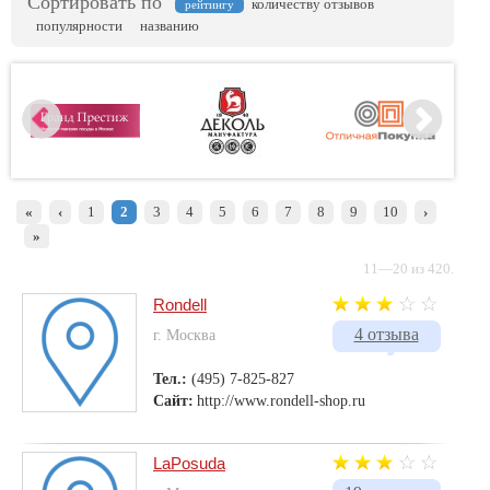
Сортировать по
количеству отзывов
рейтингу
популярности
названию
«
‹
1
2
3
4
5
6
7
8
9
10
›
»
11—20 из 420.
Rondell
4 отзыва
г. Москва
Тел.:
(495) 7-825-827
Сайт:
http://www.rondell-shop.ru
LaPosuda