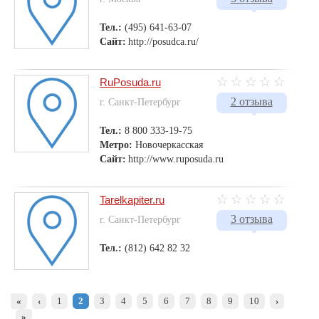
Тел.:
(495) 641-63-07
Сайт:
http://posudca.ru/
RuPosuda.ru
2 отзыва
г. Санкт-Петербург
Тел.:
8 800 333-19-75
Метро:
Новочеркасская
Сайт:
http://www.ruposuda.ru
Tarelkapiter.ru
3 отзыва
г. Санкт-Петербург
Тел.:
(812) 642 82 32
«
‹
1
2
3
4
5
6
7
8
9
10
›
»