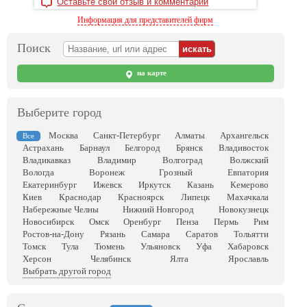
Оставьте свой отзыв и комментарий
Информация для представителей фирм
Поиск
на карте
Выберите город
Москва
Санкт-Петербург
Алматы
Архангельск
Все
Астрахань
Барнаул
Белгород
Брянск
Владивосток
Владикавказ
Владимир
Волгоград
Волжский
Вологда
Воронеж
Грозный
Евпатория
Екатеринбург
Ижевск
Иркутск
Казань
Кемерово
Киев
Краснодар
Красноярск
Липецк
Махачкала
Набережные Челны
Нижний Новгород
Новокузнецк
Новосибирск
Омск
Оренбург
Пенза
Пермь
Рим
Ростов-на-Дону
Рязань
Самара
Саратов
Тольятти
Томск
Тула
Тюмень
Ульяновск
Уфа
Хабаровск
Херсон
Челябинск
Ялта
Ярославль
Выбрать другой город