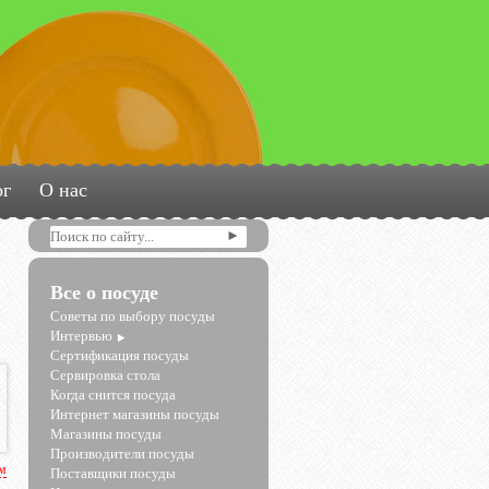
ог
О нас
Все о посуде
Советы по выбору посуды
Интервью
Сертификация посуды
Сервировка стола
Когда снится посуда
Интернет магазины посуды
Магазины посуды
Производители посуды
рм
Поставщики посуды