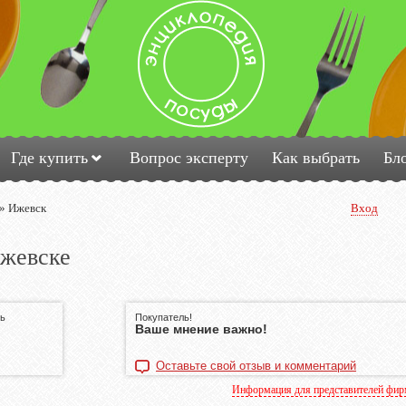
Где купить
Вопрос эксперту
Как выбрать
Бл
»
Ижевск
Вход
Ижевске
сь
Покупатель!
Ваше мнение важно!
Оставьте свой отзыв и комментарий
Информация для представителей фи