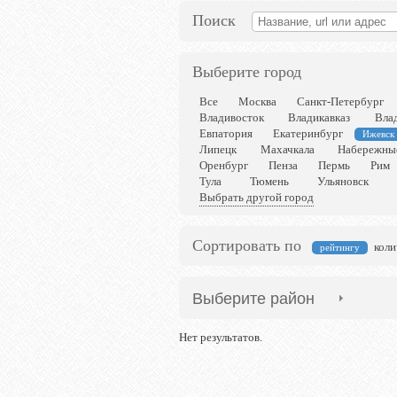
Поиск
Выберите город
Все
Москва
Санкт-Петербург
Владивосток
Владикавказ
Вла
Евпатория
Екатеринбург
Ижевск
Липецк
Махачкала
Набережны
Оренбург
Пенза
Пермь
Рим
Тула
Тюмень
Ульяновск
Выбрать другой город
Сортировать по
коли
рейтингу
Выберите район
Нет результатов.