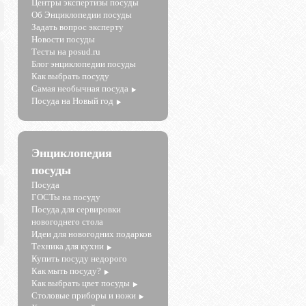
Центры экспертизы посуды
Об Энциклопедии посуды
Задать вопрос эксперту
Новости посуды
Тесты на posud.ru
Блог энциклопедии посуды
Как выбрать посуду
Самая необычная посуда
Посуда на Новый год
Энциклопедия
посуды
Посуда
ГОСТы на посуду
Посуда для сервировки
новогоднего стола
Идеи для новогодних подарков
Техника для кухни
Купить посуду недорого
Как мыть посуду?
Как выбрать цвет посуды
Столовые приборы и ножи