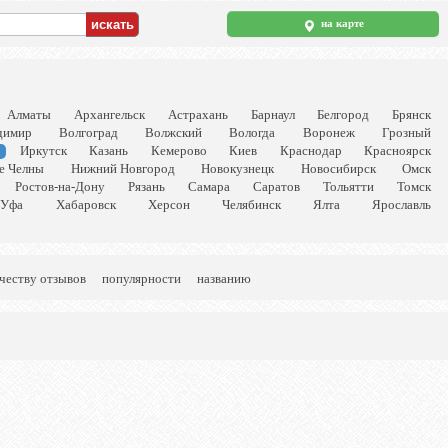
на карте
Алматы
Архангельск
Астрахань
Барнаул
Белгород
Брянск
димир
Волгоград
Волжский
Вологда
Воронеж
Грозный
Иркутск
Казань
Кемерово
Киев
Краснодар
Красноярск
е Челны
Нижний Новгород
Новокузнецк
Новосибирск
Омск
Ростов-на-Дону
Рязань
Самара
Саратов
Тольятти
Томск
Уфа
Хабаровск
Херсон
Челябинск
Ялта
Ярославль
честву отзывов
популярности
названию