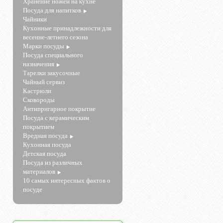
Хранение ножей на кухне
Посуда для напитков
Чайники
Кухонные принадлежности для
весенне-летнего сезона
Марки посуды
Посуда специального
назначения
Тарелки закусочные
Чайный сервиз
Кастрюли
Сковороды
Антипригарное покрытие
Посуда с керамическим
покрытием
Вредная посуда
Кухонная посуда
Детская посуда
Посуда из различных
материалов
10 самых интересных фактов о
посуде