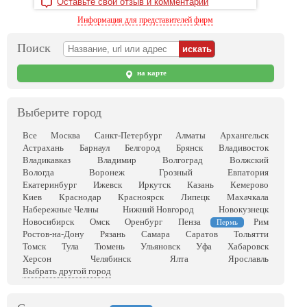
Оставьте свой отзыв и комментарий
Информация для представителей фирм
Поиск
на карте
Выберите город
Все
Москва
Санкт-Петербург
Алматы
Архангельск
Астрахань
Барнаул
Белгород
Брянск
Владивосток
Владикавказ
Владимир
Волгоград
Волжский
Вологда
Воронеж
Грозный
Евпатория
Екатеринбург
Ижевск
Иркутск
Казань
Кемерово
Киев
Краснодар
Красноярск
Липецк
Махачкала
Набережные Челны
Нижний Новгород
Новокузнецк
Новосибирск
Омск
Оренбург
Пенза
Рим
Пермь
Ростов-на-Дону
Рязань
Самара
Саратов
Тольятти
Томск
Тула
Тюмень
Ульяновск
Уфа
Хабаровск
Херсон
Челябинск
Ялта
Ярославль
Выбрать другой город