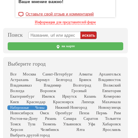
Ваше мнение важно!
Оставьте свой отзыв и комментарий
Информация для представителей фирм
Поиск
на карте
Выберите город
Все
Москва
Санкт-Петербург
Алматы
Архангельск
Астрахань
Барнаул
Белгород
Брянск
Владивосток
Владикавказ
Владимир
Волгоград
Волжский
Вологда
Воронеж
Грозный
Евпатория
Екатеринбург
Ижевск
Иркутск
Казань
Кемерово
Киев
Краснодар
Красноярск
Липецк
Махачкала
Нижний Новгород
Новокузнецк
Набережные Челны
Новосибирск
Омск
Оренбург
Пенза
Пермь
Рим
Ростов-на-Дону
Рязань
Самара
Саратов
Тольятти
Томск
Тула
Тюмень
Ульяновск
Уфа
Хабаровск
Херсон
Челябинск
Ялта
Ярославль
Выбрать другой город