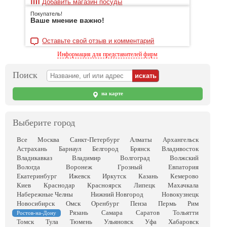
Добавить магазин посуды
Покупатель!
Ваше мнение важно!
Оставьте свой отзыв и комментарий
Информация для представителей фирм
Поиск
на карте
Выберите город
Все
Москва
Санкт-Петербург
Алматы
Архангельск
Астрахань
Барнаул
Белгород
Брянск
Владивосток
Владикавказ
Владимир
Волгоград
Волжский
Вологда
Воронеж
Грозный
Евпатория
Екатеринбург
Ижевск
Иркутск
Казань
Кемерово
Киев
Краснодар
Красноярск
Липецк
Махачкала
Набережные Челны
Нижний Новгород
Новокузнецк
Новосибирск
Омск
Оренбург
Пенза
Пермь
Рим
Рязань
Самара
Саратов
Тольятти
Ростов-на-Дону
Томск
Тула
Тюмень
Ульяновск
Уфа
Хабаровск