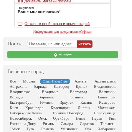
Добавить магазин посуды
Покупатель!
Ваше мнение важно!
Оставьте свой отзыв и комментарий
Информация для представителей фирм
Поиск
на карте
Выберите город
Все
Москва
Алматы
Архангельск
Санкт-Петербург
Астрахань
Барнаул
Белгород
Брянск
Владивосток
Владикавказ
Владимир
Волгоград
Волжский
Вологда
Воронеж
Грозный
Евпатория
Екатеринбург
Ижевск
Иркутск
Казань
Кемерово
Киев
Краснодар
Красноярск
Липецк
Махачкала
Набережные Челны
Нижний Новгород
Новокузнецк
Новосибирск
Омск
Оренбург
Пенза
Пермь
Рим
Ростов-на-Дону
Рязань
Самара
Саратов
Тольятти
Томск
Тула
Тюмень
Ульяновск
Уфа
Хабаровск