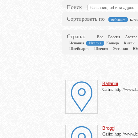
Поиск
Сортировать по
коли
рейтингу
Страна:
Все
Россия
Австра
Испания
Италия
Канада
Китай
Швейцария
Швеция
Эстония
Юж
Ballarini
Сайт:
http://www.bal
Broggi
Сайт:
http://www.br