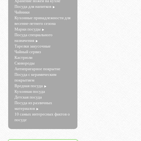
Хранение ножей на кухне
Посуда для напитков
Чайники
Кухонные принадлежности для
весенне-летнего сезона
Марки посуды
Посуда специального
назначения
Тарелки закусочные
Чайный сервиз
Кастрюли
Сковороды
Антипригарное покрытие
Посуда с керамическим
покрытием
Вредная посуда
Кухонная посуда
Детская посуда
Посуда из различных
материалов
10 самых интересных фактов о
посуде