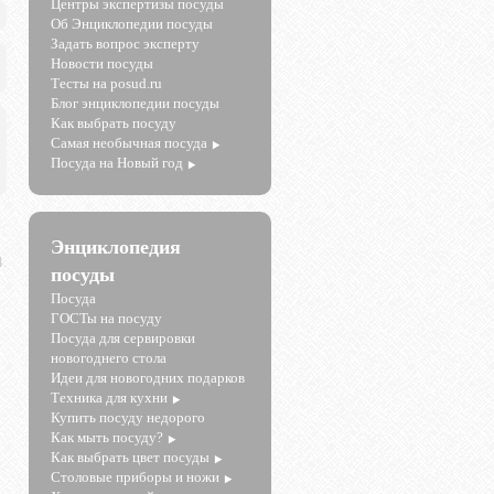
Центры экспертизы посуды
Об Энциклопедии посуды
Задать вопрос эксперту
Новости посуды
Тесты на posud.ru
Блог энциклопедии посуды
Как выбрать посуду
Самая необычная посуда
Посуда на Новый год
Энциклопедия
.
посуды
Посуда
ГОСТы на посуду
Посуда для сервировки
новогоднего стола
Идеи для новогодних подарков
Техника для кухни
Купить посуду недорого
Как мыть посуду?
Как выбрать цвет посуды
Столовые приборы и ножи