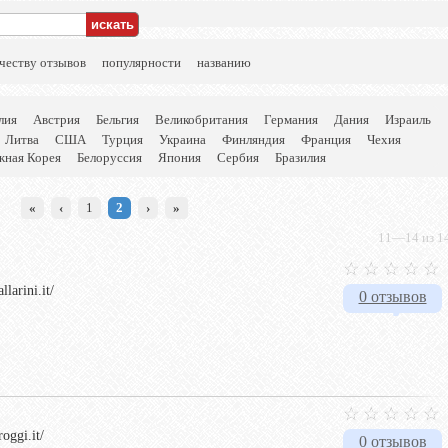
честву отзывов
популярности
названию
лия
Австрия
Бельгия
Великобритания
Германия
Дания
Израиль
Литва
США
Турция
Украина
Финляндия
Франция
Чехия
ная Корея
Белоруссия
Япония
Сербия
Бразилия
«
‹
1
2
›
»
11—14 из 14
larini.it/
0 отзывов
oggi.it/
0 отзывов