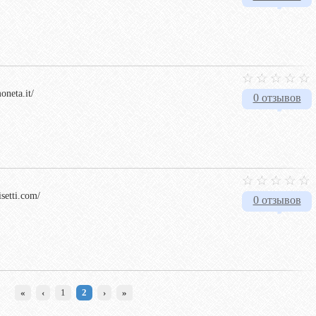
oneta.it/
0 отзывов
setti.com/
0 отзывов
«
‹
1
2
›
»