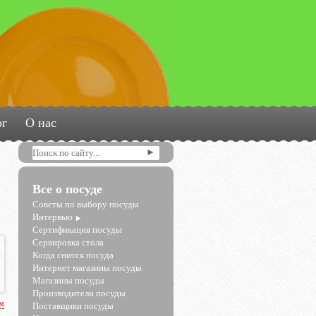
ог
О нас
Все о посуде
Советы по выбору посуды
Интервью
Сертификация посуды
Сервировка стола
Когда снится посуда
Интернет магазины посуды
Магазины посуды
Производители посуды
рм
Поставщики посуды