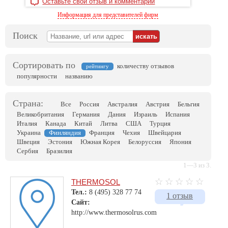
Оставьте свой отзыв и комментарий
Информация для представителей фирм
Поиск
Сортировать по
количеству отзывов
рейтингу
популярности
названию
Страна:
Все
Россия
Австралия
Австрия
Бельгия
Великобритания
Германия
Дания
Израиль
Испания
Италия
Канада
Китай
Литва
США
Турция
Украина
Финляндия
Франция
Чехия
Швейцария
Швеция
Эстония
Южная Корея
Белоруссия
Япония
Сербия
Бразилия
1—3 из 3.
THERMOSOL
Тел.:
8 (495) 328 77 74
1 отзыв
Сайт:
http://www.thermosolrus.com