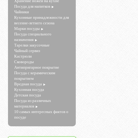
Хранение ножей на кухне
Посуда для напитков
Чайники
Кухонные принадлежности для
весенне-летнего сезона
Марки посуды
Посуда специального
назначения
Тарелки закусочные
Чайный сервиз
Кастрюли
Сковороды
Антипригарное покрытие
Посуда с керамическим
покрытием
Вредная посуда
Кухонная посуда
Детская посуда
Посуда из различных
материалов
10 самых интересных фактов о
посуде