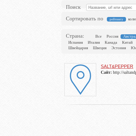
Поиск
Сортировать по
коли
рейтингу
Страна:
Все
Россия
Австра
Испания
Италия
Канада
Китай
Швейцария
Швеция
Эстония
Юж
SALT&PEPPER
Сайт:
http://saltan