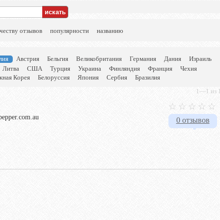
честву отзывов
популярности
названию
лия
Австрия
Бельгия
Великобритания
Германия
Дания
Израиль
Литва
США
Турция
Украина
Финляндия
Франция
Чехия
ная Корея
Белоруссия
Япония
Сербия
Бразилия
1—1 из 1
dpepper.com.au
0 отзывов