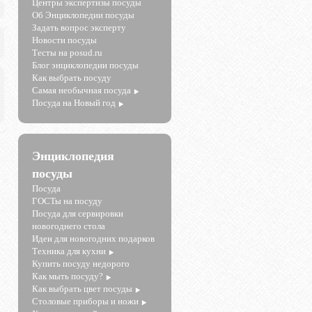
Центры экспертизы посуды
Об Энциклопедии посуды
Задать вопрос эксперту
Новости посуды
Тесты на posud.ru
Блог энциклопедии посуды
Как выбрать посуду
Самая необычная посуда
Посуда на Новый год
.
Энциклопедия
посуды
Посуда
ГОСТы на посуду
Посуда для сервировки
новогоднего стола
Идеи для новогодних подарков
Техника для кухни
Купить посуду недорого
Как мыть посуду?
Как выбрать цвет посуды
Столовые приборы и ножи