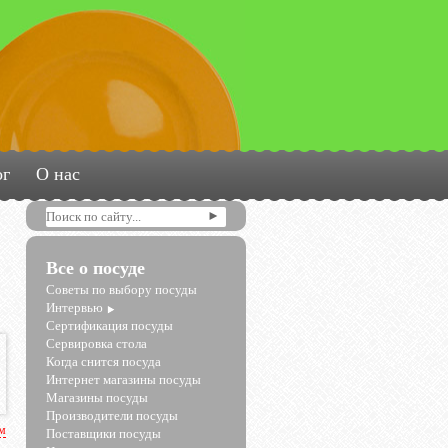
ог
О нас
Все о посуде
Советы по выбору посуды
Интервью
Сертификация посуды
Сервировка стола
Когда снится посуда
Интернет магазины посуды
Магазины посуды
Производители посуды
рм
Поставщики посуды