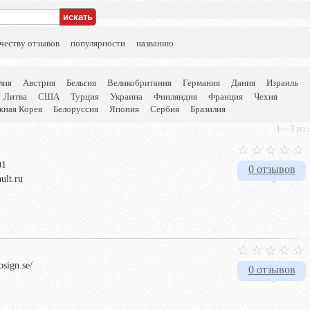
честву отзывов
популярности
названию
лия
Австрия
Бельгия
Великобритания
Германия
Дания
Израиль
Литва
США
Турция
Украина
Финляндия
Франция
Чехия
ная Корея
Белоруссия
Япония
Сербия
Бразилия
1—3 из 3
01
0 отзывов
hult.ru
osign.se/
0 отзывов