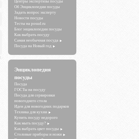
Центры экспертизы посуды
Об Энциклопедии посуды
Задать вопрос эксперту
Новости посуды
Тесты на posud.ru
Блог энциклопедии посуды
Как выбрать посуду
Самая необычная посуда
Посуда на Новый год
.
Энциклопедия
посуды
Посуда
ГОСТы на посуду
Посуда для сервировки
новогоднего стола
Идеи для новогодних подарков
Техника для кухни
Купить посуду недорого
Как мыть посуду?
Как выбрать цвет посуды
Столовые приборы и ножи