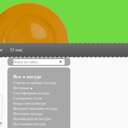
ог
О нас
Все о посуде
Советы по выбору посуды
Интервью
Сертификация посуды
Сервировка стола
Когда снится посуда
Интернет магазины посуды
Магазины посуды
Производители посуды
рм
Поставщики посуды