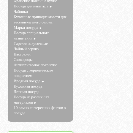
Хранение ножей на кухне
Посуда для напитков
Чайники
Кухонные принадлежности для
весенне-летнего сезона
Марки посуды
Посуда специального
назначения
Тарелки закусочные
Чайный сервиз
Кастрюли
Сковороды
Антипригарное покрытие
Посуда с керамическим
покрытием
Вредная посуда
Кухонная посуда
Детская посуда
Посуда из различных
материалов
10 самых интересных фактов о
посуде