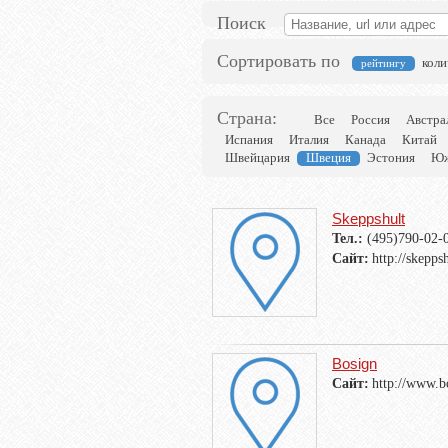
Поиск
Сортировать по
коли
рейтингу
Страна:
Все
Россия
Австра
Испания
Италия
Канада
Китай
Швейцария
Швеция
Эстония
Юж
Skeppshult
Тел.:
(495)790-02-
Сайт:
http://skepps
Bosign
Сайт:
http://www.b