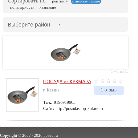
Сортировать по
рейтингу
количеству отзывов
популярности
названию
Выберите район
1—1 из 1.
ПОСУДА из КУКМАРА
1 отзыв
г. Казань
Тел.:
9196919963
Сайт:
http://posudashop-kukmor.ru
Copyright © 2007 -
2026 posud.ru