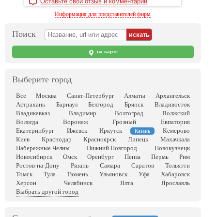
Оставьте свой отзыв и комментарий
Информация для представителей фирм
Поиск
на карте
Выберите город
Все
Москва
Санкт-Петербург
Алматы
Архангельск
Астрахань
Барнаул
Белгород
Брянск
Владивосток
Владикавказ
Владимир
Волгоград
Волжский
Вологда
Воронеж
Грозный
Евпатория
Екатеринбург
Ижевск
Иркутск
Кемерово
Казань
Киев
Краснодар
Красноярск
Липецк
Махачкала
Набережные Челны
Нижний Новгород
Новокузнецк
Новосибирск
Омск
Оренбург
Пенза
Пермь
Рим
Ростов-на-Дону
Рязань
Самара
Саратов
Тольятти
Томск
Тула
Тюмень
Ульяновск
Уфа
Хабаровск
Херсон
Челябинск
Ялта
Ярославль
Выбрать другой город