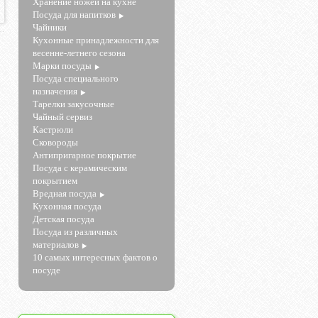
Хранение ножей на кухне
Посуда для напитков
Чайники
.
Кухонные принадлежности для
весенне-летнего сезона
Марки посуды
Посуда специального
назначения
Тарелки закусочные
Чайный сервиз
Кастрюли
Сковороды
Антипригарное покрытие
Посуда с керамическим
покрытием
Вредная посуда
Кухонная посуда
Детская посуда
Посуда из различных
материалов
10 самых интересных фактов о
посуде