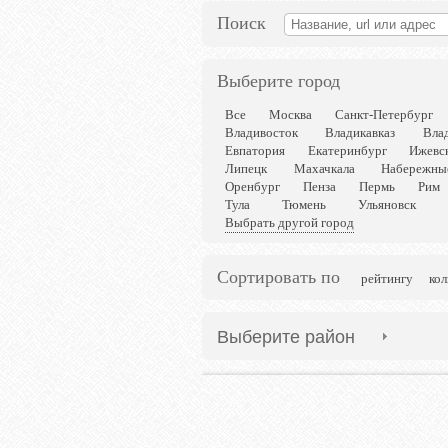
Поиск
Выберите город
Все
Москва
Санкт-Петербург
Владивосток
Владикавказ
Вла
Евпатория
Екатеринбург
Ижевс
Липецк
Махачкала
Набережны
Оренбург
Пенза
Пермь
Рим
Тула
Тюмень
Ульяновск
Выбрать другой город
Сортировать по
рейтингу
кол
Выберите район