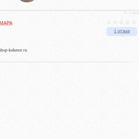
1—1 из 1
КМАРА
1 отзыв
ashop-kukmor.ru