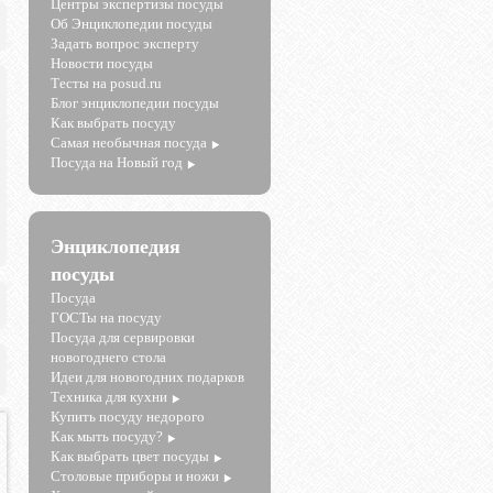
Центры экспертизы посуды
Об Энциклопедии посуды
Задать вопрос эксперту
Новости посуды
Тесты на posud.ru
Блог энциклопедии посуды
Как выбрать посуду
Самая необычная посуда
Посуда на Новый год
Энциклопедия
посуды
Посуда
ГОСТы на посуду
Посуда для сервировки
новогоднего стола
Идеи для новогодних подарков
Техника для кухни
Купить посуду недорого
Как мыть посуду?
Как выбрать цвет посуды
Столовые приборы и ножи