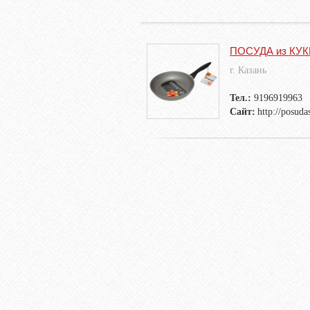
ПОСУДА из КУ
г. Казань
Тел.:
9196919963
Сайт:
http://posud