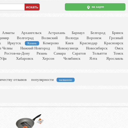
на карте
Алматы
Архангельск
Астрахань
Барнаул
Белгород
Брянск
димир
Волгоград
Волжский
Вологда
Воронеж
Грозный
к
Иркутск
Кемерово
Киев
Краснодар
Красноярск
Казань
е Челны
Нижний Новгород
Новокузнецк
Новосибирск
Омск
Ростов-на-Дону
Рязань
Самара
Саратов
Тольятти
Томск
Уфа
Хабаровск
Херсон
Челябинск
Ялта
Ярославль
ичеству отзывов
популярности
названию