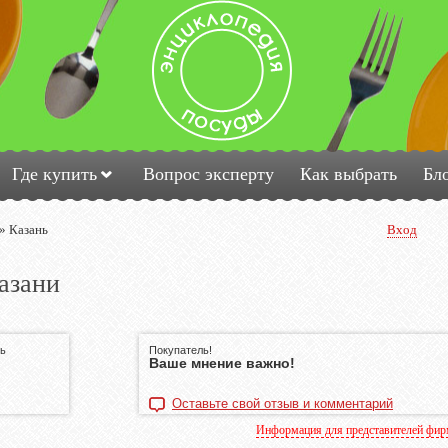
Где купить
Вопрос эксперту
Как выбрать
Бл
»
Казань
Вход
азани
сь
Покупатель!
Ваше мнение важно!
Оставьте свой отзыв и комментарий
Информация для представителей фи