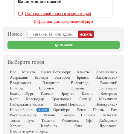
Ваше мнение важно!
Оставьте свой отзыв и комментарий
Информация для представителей фирм
Поиск
на карте
Выберите город
Все
Москва
Санкт-Петербург
Алматы
Архангельск
Астрахань
Барнаул
Белгород
Брянск
Владивосток
Владикавказ
Владимир
Волгоград
Волжский
Вологда
Воронеж
Грозный
Евпатория
Екатеринбург
Ижевск
Иркутск
Казань
Кемерово
Киев
Краснодар
Красноярск
Липецк
Махачкала
Набережные Челны
Нижний Новгород
Новокузнецк
Новосибирск
Оренбург
Пенза
Пермь
Рим
Омск
Ростов-на-Дону
Рязань
Самара
Саратов
Тольятти
Томск
Тула
Тюмень
Ульяновск
Уфа
Хабаровск
Херсон
Челябинск
Ялта
Ярославль
Выбрать другой город