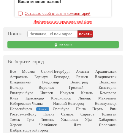
Ваше мнение важно!
Оставьте свой отзыв и комментарий
Информация для представителей фирм
Поиск
на карте
Выберите город
Все
Москва
Санкт-Петербург
Алматы
Архангельск
Астрахань
Барнаул
Белгород
Брянск
Владивосток
Владикавказ
Владимир
Волгоград
Волжский
Вологда
Воронеж
Грозный
Евпатория
Екатеринбург
Ижевск
Иркутск
Казань
Кемерово
Киев
Краснодар
Красноярск
Липецк
Махачкала
Набережные Челны
Нижний Новгород
Новокузнецк
Новосибирск
Оренбург
Пенза
Пермь
Рим
Омск
Ростов-на-Дону
Рязань
Самара
Саратов
Тольятти
Томск
Тула
Тюмень
Ульяновск
Уфа
Хабаровск
Херсон
Челябинск
Ялта
Ярославль
Выбрать другой город