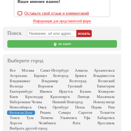
Ваше мнение важно!
Оставьте свой отзыв и комментарий
Информация для представителей фирм
Поиск
на карте
Выберите город
Все
Москва
Санкт-Петербург
Алматы
Архангельск
Астрахань
Барнаул
Белгород
Брянск
Владивосток
Владикавказ
Владимир
Волгоград
Волжский
Вологда
Воронеж
Грозный
Евпатория
Екатеринбург
Ижевск
Иркутск
Казань
Кемерово
Киев
Краснодар
Красноярск
Липецк
Махачкала
Набережные Челны
Нижний Новгород
Новокузнецк
Новосибирск
Омск
Оренбург
Пенза
Пермь
Рим
Рязань
Самара
Саратов
Тольятти
Ростов-на-Дону
Томск
Тула
Тюмень
Ульяновск
Уфа
Хабаровск
Херсон
Челябинск
Ялта
Ярославль
Выбрать другой город