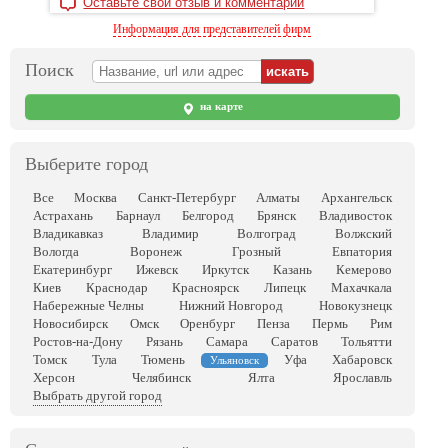
Оставьте свой отзыв и комментарий
Информация для представителей фирм
Поиск
на карте
Выберите город
Все
Москва
Санкт-Петербург
Алматы
Архангельск
Астрахань
Барнаул
Белгород
Брянск
Владивосток
Владикавказ
Владимир
Волгоград
Волжский
Вологда
Воронеж
Грозный
Евпатория
Екатеринбург
Ижевск
Иркутск
Казань
Кемерово
Киев
Краснодар
Красноярск
Липецк
Махачкала
Набережные Челны
Нижний Новгород
Новокузнецк
Новосибирск
Омск
Оренбург
Пенза
Пермь
Рим
Ростов-на-Дону
Рязань
Самара
Саратов
Тольятти
Томск
Тула
Тюмень
Уфа
Хабаровск
Ульяновск
Херсон
Челябинск
Ялта
Ярославль
Выбрать другой город