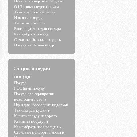
Центры экспертизы посуды
Об Энциклопедии посуды
Задать вопрос эксперту
Новости посуды
Тесты на posud.ru
Блог энциклопедии посуды
Как выбрать посуду
Самая необычная посуда
Посуда на Новый год
Энциклопедия
посуды
Посуда
ГОСТы на посуду
Посуда для сервировки
новогоднего стола
Идеи для новогодних подарков
Техника для кухни
Купить посуду недорого
Как мыть посуду?
Как выбрать цвет посуды
Столовые приборы и ножи