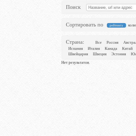
Поиск
Сортировать по
коли
рейтингу
Страна:
Все
Россия
Австра
Испания
Италия
Канада
Китай
Швейцария
Швеция
Эстония
Юж
Нет результатов.