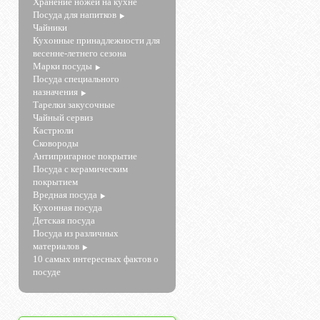
Хранение ножей на кухне
Посуда для напитков
Чайники
Кухонные принадлежности для
весенне-летнего сезона
Марки посуды
Посуда специального
назначения
Тарелки закусочные
Чайный сервиз
Кастрюли
Сковороды
Антипригарное покрытие
Посуда с керамическим
покрытием
Вредная посуда
Кухонная посуда
Детская посуда
Посуда из различных
материалов
10 самых интересных фактов о
посуде