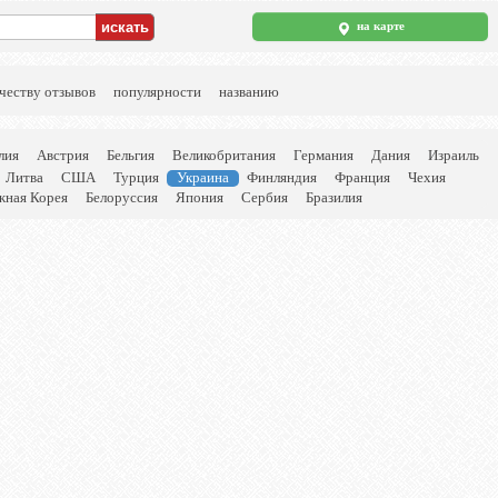
на карте
честву отзывов
популярности
названию
лия
Австрия
Бельгия
Великобритания
Германия
Дания
Израиль
Литва
США
Турция
Украина
Финляндия
Франция
Чехия
ная Корея
Белоруссия
Япония
Сербия
Бразилия