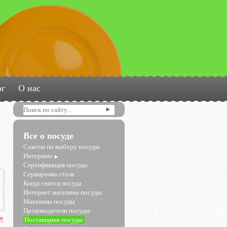
ог
О нас
Все о посуде
Советы по выбору посуды
Интервью
Сертификация посуды
Сервировка стола
Когда снится посуда
Интернет магазины посуды
Магазины посуды
Производители посуды
рм
Поставщики посуды