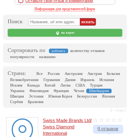
Оставьте свой отзыв и комментарий
Информация для представителей фирм
Поиск
на карте
Сортировать по
количеству отзывов
рейтингу
популярности
названию
Страна:
Все
Россия
Австралия
Австрия
Бельгия
Великобритания
Германия
Дания
Израиль
Испания
Италия
Канада
Китай
Литва
США
Турция
Украина
Финляндия
Франция
Чехия
Швейцария
Швеция
Эстония
Южная Корея
Белоруссия
Япония
Сербия
Бразилия
1—1 из 1.
Swiss Made Brands Ltd/
Swiss Diamond
0 отзывов
International