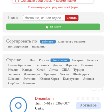
Оставьте свой отзыв и комментарий
Информация для представителей фирм
Поиск
на карте
Сортировать по
количеству отзывов
рейтингу
популярности
названию
Страна:
Все
Россия
Австралия
Австрия
Бельгия
Великобритания
Германия
Дания
Израиль
Испания
Италия
Канада
Китай
Литва
США
Турция
Украина
Финляндия
Франция
Чехия
Швейцария
Швеция
Эстония
Южная Корея
Белоруссия
Япония
Сербия
Бразилия
1—2 из 2.
Dreamfarm
Тел.:
(+61) 7 3369 0074
0 отзывов
Сайт: