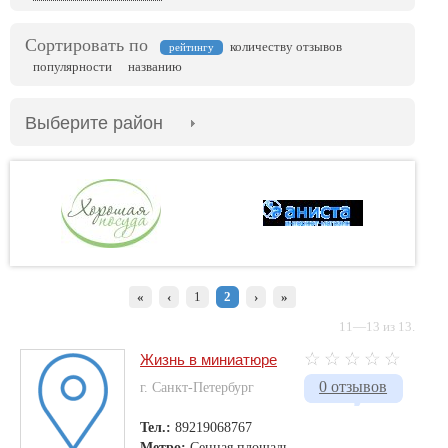
Сортировать по
количеству отзывов
рейтингу
популярности
названию
Выберите район
«
‹
1
2
›
»
11—13 из 13.
Жизнь в миниатюре
0 отзывов
г. Санкт-Петербург
Тел.:
89219068767
Метро:
Сенная площадь