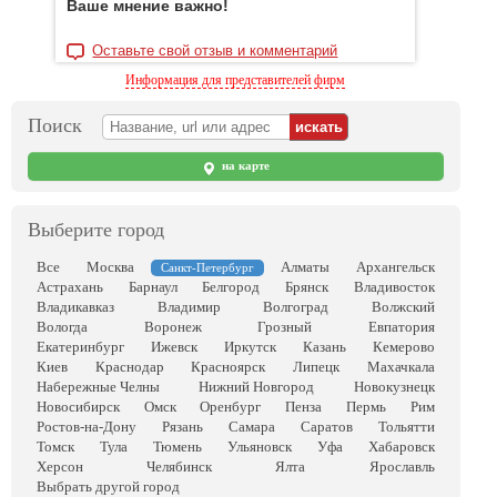
Ваше мнение важно!
Оставьте свой отзыв и комментарий
Информация для представителей фирм
Поиск
на карте
Выберите город
Все
Москва
Алматы
Архангельск
Санкт-Петербург
Астрахань
Барнаул
Белгород
Брянск
Владивосток
Владикавказ
Владимир
Волгоград
Волжский
Вологда
Воронеж
Грозный
Евпатория
Екатеринбург
Ижевск
Иркутск
Казань
Кемерово
Киев
Краснодар
Красноярск
Липецк
Махачкала
Набережные Челны
Нижний Новгород
Новокузнецк
Новосибирск
Омск
Оренбург
Пенза
Пермь
Рим
Ростов-на-Дону
Рязань
Самара
Саратов
Тольятти
Томск
Тула
Тюмень
Ульяновск
Уфа
Хабаровск
Херсон
Челябинск
Ялта
Ярославль
Выбрать другой город