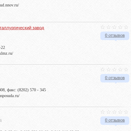
rud.nnov.ru/
таллургический завод
0 отзывов
–22
klmz.ru/
0 отзывов
808, факс: (8202) 570 - 345
usposuda.ru/
0 отзывов
й