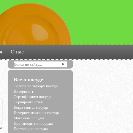
ог
О нас
Все о посуде
Советы по выбору посуды
Интервью
Сертификация посуды
Сервировка стола
Когда снится посуда
Интернет магазины посуды
Магазины посуды
Производители посуды
рм
Поставщики посуды