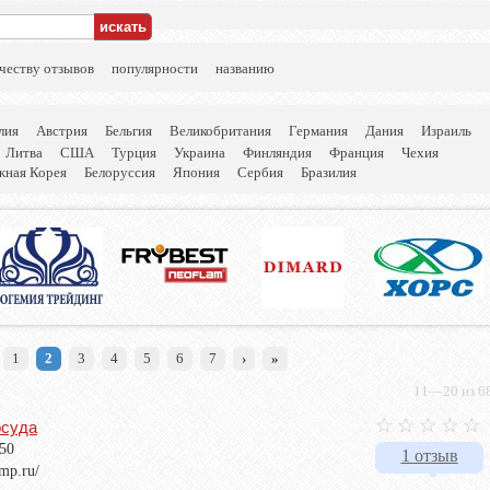
честву отзывов
популярности
названию
лия
Австрия
Бельгия
Великобритания
Германия
Дания
Израиль
Литва
США
Турция
Украина
Финляндия
Франция
Чехия
ная Корея
Белоруссия
Япония
Сербия
Бразилия
1
2
3
4
5
6
7
›
»
11—20 из 68
осуда
-50
1 отзыв
mp.ru/