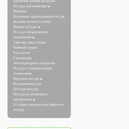
Хранение ножей на кухне
Посуда для напитков
Чайники
Кухонные принадлежности для
весенне-летнего сезона
Марки посуды
Посуда специального
назначения
Тарелки закусочные
Чайный сервиз
Кастрюли
Сковороды
Антипригарное покрытие
Посуда с керамическим
покрытием
Вредная посуда
Кухонная посуда
Детская посуда
Посуда из различных
материалов
10 самых интересных фактов о
посуде