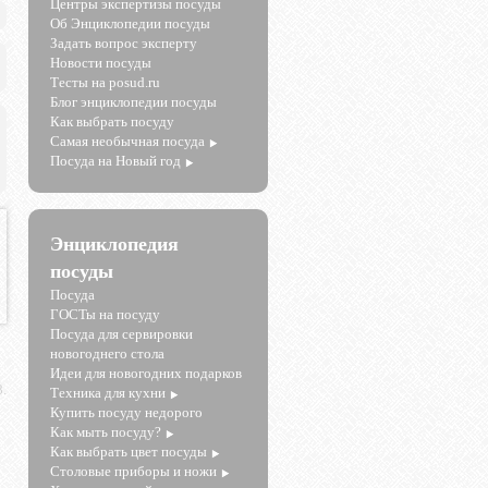
Центры экспертизы посуды
Об Энциклопедии посуды
Задать вопрос эксперту
Новости посуды
Тесты на posud.ru
Блог энциклопедии посуды
Как выбрать посуду
Самая необычная посуда
Посуда на Новый год
Энциклопедия
посуды
Посуда
ГОСТы на посуду
Посуда для сервировки
новогоднего стола
Идеи для новогодних подарков
.
Техника для кухни
Купить посуду недорого
Как мыть посуду?
Как выбрать цвет посуды
Столовые приборы и ножи