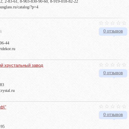
2, 2-83-61, 8-903-830-90-60, 8-919-018-82-22
usglass.ru/catalog/?p=4
0 отзывов
й
-06-44
rtdekor.ru
й хрустальный завод
0 отзывов
583
rystal.ru
ф\"
0 отзывов
-95