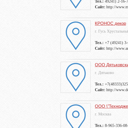
Тел.:
49241) 2-16-7
Сайт:
http://www.m
КРОНОС декор
г. Гусь Хрустальны
Тел.:
+7 (49241) 3
Сайт:
http://www.a
ООО Дятьковски
г. Дятьково
Тел.:
+7(48333)32
Сайт:
http://www.dc
ООО \"Технодже
г. Москва
Тел.:
8-965-336-08