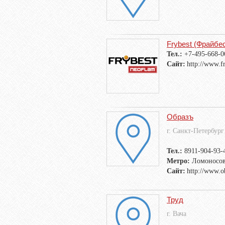
Frybest (Фрайбе
Тел.:
+7-495-668-0
Сайт:
http://www.fr
Образъ
г. Санкт-Петербург
Тел.:
8911-904-93-
Метро:
Ломоносов
Сайт:
http://www.o
Труд
г. Вача