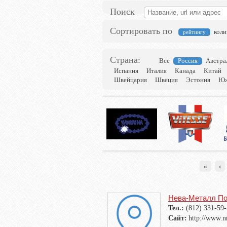
Поиск
Сортировать по
коли
рейтингу
Страна:
Все
Россия
Австра
Испания
Италия
Канада
Китай
Швейцария
Швеция
Эстония
Юж
«
‹
Нева-Металл П
Тел.:
(812) 331-59
Сайт:
http://www.n