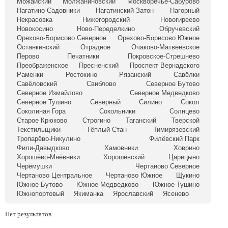
Можайский
Молжаниновский
Москворечье-Сабурово
Нагатино-Садовники
Нагатинский Затон
Нагорный
Некрасовка
Нижегородский
Новогиреево
Новокосино
Ново-Переделкино
Обручевский
Орехово-Борисово Северное
Орехово-Борисово Южное
Останкинский
Отрадное
Очаково-Матвеевское
Перово
Печатники
Покровское-Стрешнево
Преображенское
Пресненский
Проспект Вернадского
Раменки
Ростокино
Рязанский
Савёлки
Савёловский
Свиблово
Северное Бутово
Северное Измайлово
Северное Медведково
Северное Тушино
Северный
Силино
Сокол
Соколиная Гора
Сокольники
Солнцево
Старое Крюково
Строгино
Таганский
Тверской
Текстильщики
Тёплый Стан
Тимирязевский
Тропарёво-Никулино
Филёвский Парк
Фили-Давыдково
Хамовники
Ховрино
Хорошёво-Мнёвники
Хорошёвский
Царицыно
Черёмушки
Чертаново Северное
Чертаново Центральное
Чертаново Южное
Щукино
Южное Бутово
Южное Медведково
Южное Тушино
Южнопортовый
Якиманка
Ярославский
Ясенево
Нет результатов.