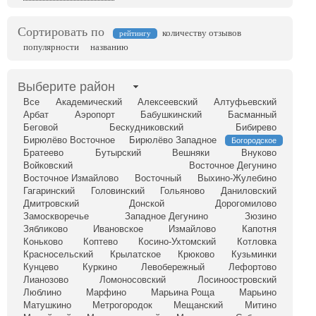
Сортировать по
количеству отзывов
рейтингу
популярности
названию
Выберите район
Все
Академический
Алексеевский
Алтуфьевский
Арбат
Аэропорт
Бабушкинский
Басманный
Беговой
Бескудниковский
Бибирево
Бирюлёво Восточное
Бирюлёво Западное
Богородское
Братеево
Бутырский
Вешняки
Внуково
Войковский
Восточное Дегунино
Восточное Измайлово
Восточный
Выхино-Жулебино
Гагаринский
Головинский
Гольяново
Даниловский
Дмитровский
Донской
Дорогомилово
Замоскворечье
Западное Дегунино
Зюзино
Зябликово
Ивановское
Измайлово
Капотня
Коньково
Коптево
Косино-Ухтомский
Котловка
Красносельский
Крылатское
Крюково
Кузьминки
Кунцево
Куркино
Левобережный
Лефортово
Лианозово
Ломоносовский
Лосиноостровский
Люблино
Марфино
Марьина Роща
Марьино
Матушкино
Метрогородок
Мещанский
Митино