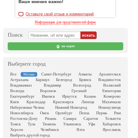
Ваше мнение важно!
Оставьте свой отзыв и комментарий
Информация для представителей фирм
Поиск
на карте
Выберите город
Все
Санкт-Петербург
Алматы
Архангельск
Москва
Астрахань
Барнаул
Белгород
Брянск
Владивосток
Владикавказ
Владимир
Волгоград
Волжский
Вологда
Воронеж
Грозный
Евпатория
Екатеринбург
Ижевск
Иркутск
Казань
Кемерово
Киев
Краснодар
Красноярск
Липецк
Махачкала
Набережные Челны
Нижний Новгород
Новокузнецк
Новосибирск
Омск
Оренбург
Пенза
Пермь
Рим
Ростов-на-Дону
Рязань
Самара
Саратов
Тольятти
Томск
Тула
Тюмень
Ульяновск
Уфа
Хабаровск
Херсон
Челябинск
Ялта
Ярославль
Выбрать другой город