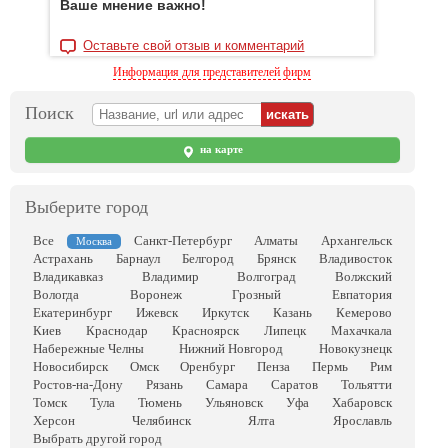
Ваше мнение важно!
Оставьте свой отзыв и комментарий
Информация для представителей фирм
Поиск
на карте
Выберите город
Все
Санкт-Петербург
Алматы
Архангельск
Москва
Астрахань
Барнаул
Белгород
Брянск
Владивосток
Владикавказ
Владимир
Волгоград
Волжский
Вологда
Воронеж
Грозный
Евпатория
Екатеринбург
Ижевск
Иркутск
Казань
Кемерово
Киев
Краснодар
Красноярск
Липецк
Махачкала
Набережные Челны
Нижний Новгород
Новокузнецк
Новосибирск
Омск
Оренбург
Пенза
Пермь
Рим
Ростов-на-Дону
Рязань
Самара
Саратов
Тольятти
Томск
Тула
Тюмень
Ульяновск
Уфа
Хабаровск
Херсон
Челябинск
Ялта
Ярославль
Выбрать другой город