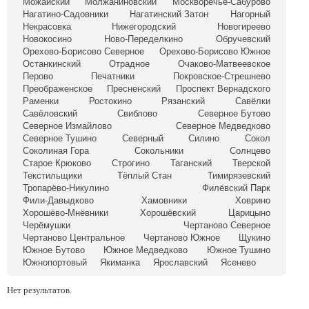
Можайский
Молжаниновский
Москворечье-Сабурово
Нагатино-Садовники
Нагатинский Затон
Нагорный
Некрасовка
Нижегородский
Новогиреево
Новокосино
Ново-Переделкино
Обручевский
Орехово-Борисово Северное
Орехово-Борисово Южное
Останкинский
Отрадное
Очаково-Матвеевское
Перово
Печатники
Покровское-Стрешнево
Преображенское
Пресненский
Проспект Вернадского
Раменки
Ростокино
Рязанский
Савёлки
Савёловский
Свиблово
Северное Бутово
Северное Измайлово
Северное Медведково
Северное Тушино
Северный
Силино
Сокол
Соколиная Гора
Сокольники
Солнцево
Старое Крюково
Строгино
Таганский
Тверской
Текстильщики
Тёплый Стан
Тимирязевский
Тропарёво-Никулино
Филёвский Парк
Фили-Давыдково
Хамовники
Ховрино
Хорошёво-Мнёвники
Хорошёвский
Царицыно
Черёмушки
Чертаново Северное
Чертаново Центральное
Чертаново Южное
Щукино
Южное Бутово
Южное Медведково
Южное Тушино
Южнопортовый
Якиманка
Ярославский
Ясенево
Нет результатов.