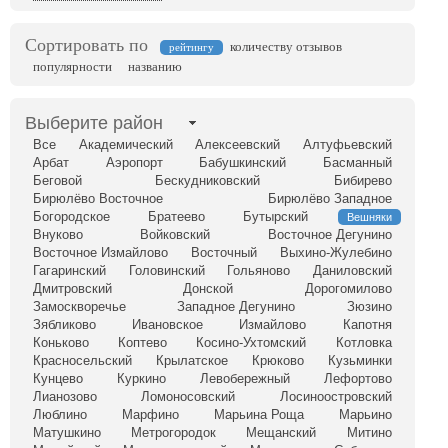
Сортировать по
количеству отзывов
рейтингу
популярности
названию
Выберите район
Все
Академический
Алексеевский
Алтуфьевский
Арбат
Аэропорт
Бабушкинский
Басманный
Беговой
Бескудниковский
Бибирево
Бирюлёво Восточное
Бирюлёво Западное
Богородское
Братеево
Бутырский
Вешняки
Внуково
Войковский
Восточное Дегунино
Восточное Измайлово
Восточный
Выхино-Жулебино
Гагаринский
Головинский
Гольяново
Даниловский
Дмитровский
Донской
Дорогомилово
Замоскворечье
Западное Дегунино
Зюзино
Зябликово
Ивановское
Измайлово
Капотня
Коньково
Коптево
Косино-Ухтомский
Котловка
Красносельский
Крылатское
Крюково
Кузьминки
Кунцево
Куркино
Левобережный
Лефортово
Лианозово
Ломоносовский
Лосиноостровский
Люблино
Марфино
Марьина Роща
Марьино
Матушкино
Метрогородок
Мещанский
Митино