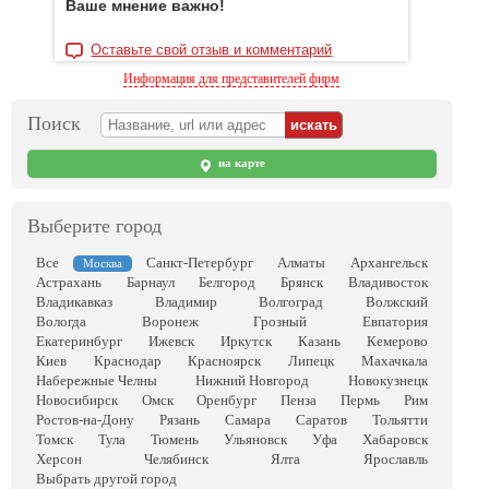
Ваше мнение важно!
Оставьте свой отзыв и комментарий
Информация для представителей фирм
Поиск
на карте
Выберите город
Все
Санкт-Петербург
Алматы
Архангельск
Москва
Астрахань
Барнаул
Белгород
Брянск
Владивосток
Владикавказ
Владимир
Волгоград
Волжский
Вологда
Воронеж
Грозный
Евпатория
Екатеринбург
Ижевск
Иркутск
Казань
Кемерово
Киев
Краснодар
Красноярск
Липецк
Махачкала
Набережные Челны
Нижний Новгород
Новокузнецк
Новосибирск
Омск
Оренбург
Пенза
Пермь
Рим
Ростов-на-Дону
Рязань
Самара
Саратов
Тольятти
Томск
Тула
Тюмень
Ульяновск
Уфа
Хабаровск
Херсон
Челябинск
Ялта
Ярославль
Выбрать другой город