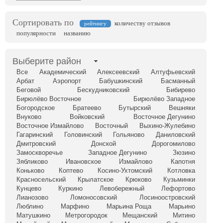
Сортировать по
количеству отзывов
рейтингу
популярности
названию
Выберите район
Все
Академический
Алексеевский
Алтуфьевский
Арбат
Аэропорт
Бабушкинский
Басманный
Беговой
Бескудниковский
Бибирево
Бирюлёво Восточное
Бирюлёво Западное
Богородское
Братеево
Бутырский
Вешняки
Внуково
Войковский
Восточное Дегунино
Восточное Измайлово
Восточный
Выхино-Жулебино
Гагаринский
Головинский
Гольяново
Даниловский
Дмитровский
Донской
Дорогомилово
Замоскворечье
Западное Дегунино
Зюзино
Зябликово
Ивановское
Измайлово
Капотня
Коньково
Коптево
Косино-Ухтомский
Котловка
Красносельский
Крылатское
Крюково
Кузьминки
Кунцево
Куркино
Левобережный
Лефортово
Лианозово
Ломоносовский
Лосиноостровский
Люблино
Марфино
Марьина Роща
Марьино
Матушкино
Метрогородок
Мещанский
Митино