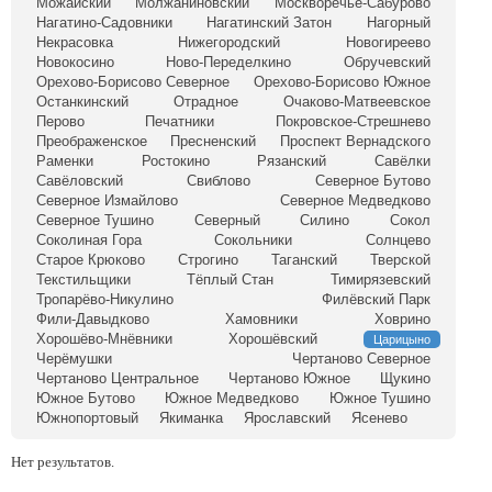
Можайский
Молжаниновский
Москворечье-Сабурово
Нагатино-Садовники
Нагатинский Затон
Нагорный
Некрасовка
Нижегородский
Новогиреево
Новокосино
Ново-Переделкино
Обручевский
Орехово-Борисово Северное
Орехово-Борисово Южное
Останкинский
Отрадное
Очаково-Матвеевское
Перово
Печатники
Покровское-Стрешнево
Преображенское
Пресненский
Проспект Вернадского
Раменки
Ростокино
Рязанский
Савёлки
Савёловский
Свиблово
Северное Бутово
Северное Измайлово
Северное Медведково
Северное Тушино
Северный
Силино
Сокол
Соколиная Гора
Сокольники
Солнцево
Старое Крюково
Строгино
Таганский
Тверской
Текстильщики
Тёплый Стан
Тимирязевский
Тропарёво-Никулино
Филёвский Парк
Фили-Давыдково
Хамовники
Ховрино
Хорошёво-Мнёвники
Хорошёвский
Царицыно
Черёмушки
Чертаново Северное
Чертаново Центральное
Чертаново Южное
Щукино
Южное Бутово
Южное Медведково
Южное Тушино
Южнопортовый
Якиманка
Ярославский
Ясенево
Нет результатов.