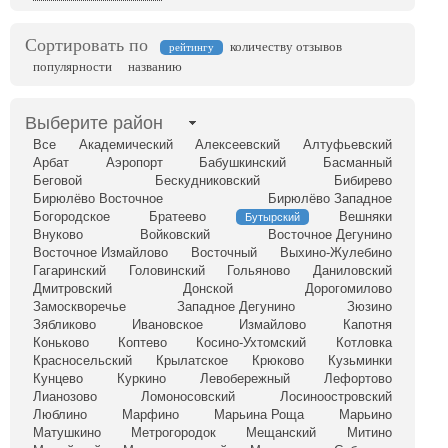
Сортировать по
количеству отзывов
рейтингу
популярности
названию
Выберите район
Все
Академический
Алексеевский
Алтуфьевский
Арбат
Аэропорт
Бабушкинский
Басманный
Беговой
Бескудниковский
Бибирево
Бирюлёво Восточное
Бирюлёво Западное
Богородское
Братеево
Вешняки
Бутырский
Внуково
Войковский
Восточное Дегунино
Восточное Измайлово
Восточный
Выхино-Жулебино
Гагаринский
Головинский
Гольяново
Даниловский
Дмитровский
Донской
Дорогомилово
Замоскворечье
Западное Дегунино
Зюзино
Зябликово
Ивановское
Измайлово
Капотня
Коньково
Коптево
Косино-Ухтомский
Котловка
Красносельский
Крылатское
Крюково
Кузьминки
Кунцево
Куркино
Левобережный
Лефортово
Лианозово
Ломоносовский
Лосиноостровский
Люблино
Марфино
Марьина Роща
Марьино
Матушкино
Метрогородок
Мещанский
Митино