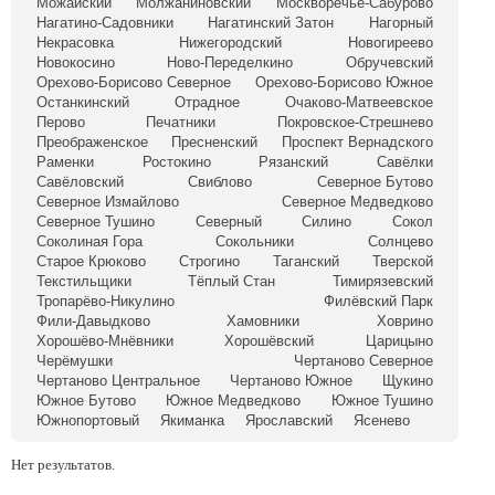
Можайский
Молжаниновский
Москворечье-Сабурово
Нагатино-Садовники
Нагатинский Затон
Нагорный
Некрасовка
Нижегородский
Новогиреево
Новокосино
Ново-Переделкино
Обручевский
Орехово-Борисово Северное
Орехово-Борисово Южное
Останкинский
Отрадное
Очаково-Матвеевское
Перово
Печатники
Покровское-Стрешнево
Преображенское
Пресненский
Проспект Вернадского
Раменки
Ростокино
Рязанский
Савёлки
Савёловский
Свиблово
Северное Бутово
Северное Измайлово
Северное Медведково
Северное Тушино
Северный
Силино
Сокол
Соколиная Гора
Сокольники
Солнцево
Старое Крюково
Строгино
Таганский
Тверской
Текстильщики
Тёплый Стан
Тимирязевский
Тропарёво-Никулино
Филёвский Парк
Фили-Давыдково
Хамовники
Ховрино
Хорошёво-Мнёвники
Хорошёвский
Царицыно
Черёмушки
Чертаново Северное
Чертаново Центральное
Чертаново Южное
Щукино
Южное Бутово
Южное Медведково
Южное Тушино
Южнопортовый
Якиманка
Ярославский
Ясенево
Нет результатов.