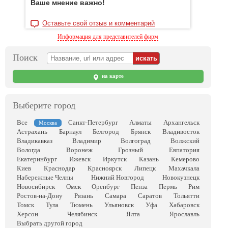
Ваше мнение важно!
Оставьте свой отзыв и комментарий
Информация для представителей фирм
Поиск
на карте
Выберите город
Все
Санкт-Петербург
Алматы
Архангельск
Москва
Астрахань
Барнаул
Белгород
Брянск
Владивосток
Владикавказ
Владимир
Волгоград
Волжский
Вологда
Воронеж
Грозный
Евпатория
Екатеринбург
Ижевск
Иркутск
Казань
Кемерово
Киев
Краснодар
Красноярск
Липецк
Махачкала
Набережные Челны
Нижний Новгород
Новокузнецк
Новосибирск
Омск
Оренбург
Пенза
Пермь
Рим
Ростов-на-Дону
Рязань
Самара
Саратов
Тольятти
Томск
Тула
Тюмень
Ульяновск
Уфа
Хабаровск
Херсон
Челябинск
Ялта
Ярославль
Выбрать другой город