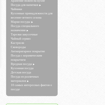
Хранение ножей на кухне
Посуда для напитков
Чайники
Кухонные принадлежности для
весенне-летнего сезона
Марки посуды
Посуда специального
назначения
Тарелки закусочные
Чайный сервиз
Кастрюли
Сковороды
Антипригарное покрытие
Посуда с керамическим
покрытием
Вредная посуда
Кухонная посуда
Детская посуда
Посуда из различных
материалов
10 самых интересных фактов о
посуде