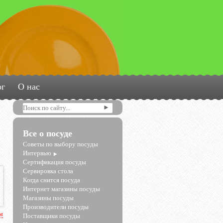
ог
О нас
Все о посуде
Советы по выбору посуды
Интервью
Сертификация посуды
Сервировка стола
Когда снится посуда
Интернет магазины посуды
Магазины посуды
Производители посуды
рм
Поставщики посуды