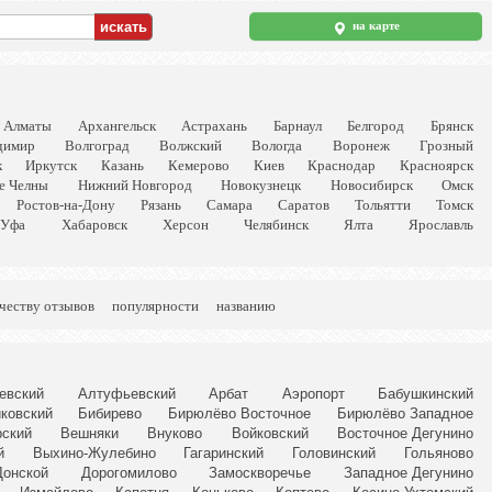
на карте
Алматы
Архангельск
Астрахань
Барнаул
Белгород
Брянск
димир
Волгоград
Волжский
Вологда
Воронеж
Грозный
к
Иркутск
Казань
Кемерово
Киев
Краснодар
Красноярск
е Челны
Нижний Новгород
Новокузнецк
Новосибирск
Омск
Ростов-на-Дону
Рязань
Самара
Саратов
Тольятти
Томск
Уфа
Хабаровск
Херсон
Челябинск
Ялта
Ярославль
честву отзывов
популярности
названию
евский
Алтуфьевский
Арбат
Аэропорт
Бабушкинский
ковский
Бибирево
Бирюлёво Восточное
Бирюлёво Западное
ский
Вешняки
Внуково
Войковский
Восточное Дегунино
й
Выхино-Жулебино
Гагаринский
Головинский
Гольяново
Донской
Дорогомилово
Замоскворечье
Западное Дегунино