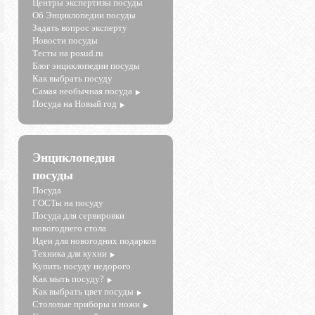
Центры экспертизы посуды
Об Энциклопедии посуды
Задать вопрос эксперту
Новости посуды
Тесты на posud.ru
Блог энциклопедии посуды
Как выбрать посуду
Самая необычная посуда
Посуда на Новый год
Энциклопедия
посуды
Посуда
ГОСТы на посуду
Посуда для сервировки
новогоднего стола
Идеи для новогодних подарков
Техника для кухни
Купить посуду недорого
Как мыть посуду?
Как выбрать цвет посуды
Столовые приборы и ножи