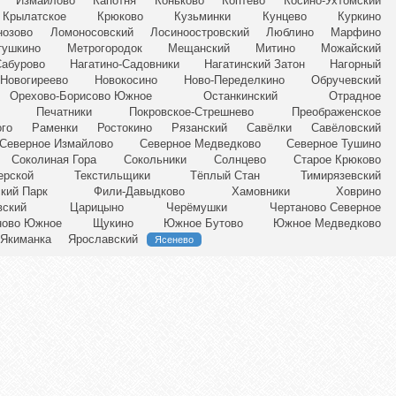
Измайлово
Капотня
Коньково
Коптево
Косино-Ухтомский
Крылатское
Крюково
Кузьминки
Кунцево
Куркино
нозово
Ломоносовский
Лосиноостровский
Люблино
Марфино
тушкино
Метрогородок
Мещанский
Митино
Можайский
Сабурово
Нагатино-Садовники
Нагатинский Затон
Нагорный
Новогиреево
Новокосино
Ново-Переделкино
Обручевский
Орехово-Борисово Южное
Останкинский
Отрадное
Печатники
Покровское-Стрешнево
Преображенское
ого
Раменки
Ростокино
Рязанский
Савёлки
Савёловский
Северное Измайлово
Северное Медведково
Северное Тушино
Соколиная Гора
Сокольники
Солнцево
Старое Крюково
ерской
Текстильщики
Тёплый Стан
Тимирязевский
кий Парк
Фили-Давыдково
Хамовники
Ховрино
вский
Царицыно
Черёмушки
Чертаново Северное
ново Южное
Щукино
Южное Бутово
Южное Медведково
Якиманка
Ярославский
Ясенево