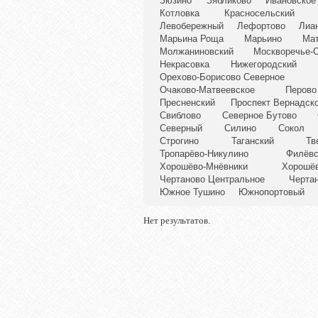
Зюзино
Зябликово
Ивановское
Котловка
Красносельский
Левобережный
Лефортово
Лиа
Марьина Роща
Марьино
Ма
Молжаниновский
Москворечье-
Некрасовка
Нижегородский
Орехово-Борисово Северное
Очаково-Матвеевское
Перово
Пресненский
Проспект Вернадск
Свиблово
Северное Бутово
Северный
Силино
Сокол
Строгино
Таганский
Тв
Тропарёво-Никулино
Филёвс
Хорошёво-Мнёвники
Хорошё
Чертаново Центральное
Черта
Южное Тушино
Южнопортовый
Нет результатов.