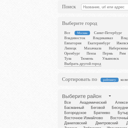
Поиск
Выберите город
Все
Санкт-Петербург
Москва
Владивосток
Владикавказ
Вла
Евпатория
Екатеринбург
Ижевс
Липецк
Махачкала
Набережны
Оренбург
Пенза
Пермь
Рим
Тула
Тюмень
Ульяновск
Выбрать другой город
Сортировать по
коли
рейтингу
Выберите район
Все
Академический
Алексе
Басманный
Беговой
Бескудни
Богородское
Братеево
Бутыр
Восточное Измайлово
Восточны
Даниловский
Дмитровский