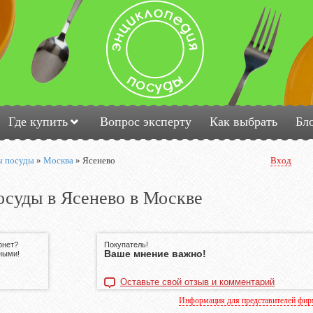
Где купить
Вопрос эксперту
Как выбрать
Бл
ы посуды
»
Москва
»
Ясенево
Вход
осуды в Ясенево в Москве
рнет?
Покупатель!
Ваше мнение важно!
ными!
Оставьте свой отзыв и комментарий
Информация для представителей фи