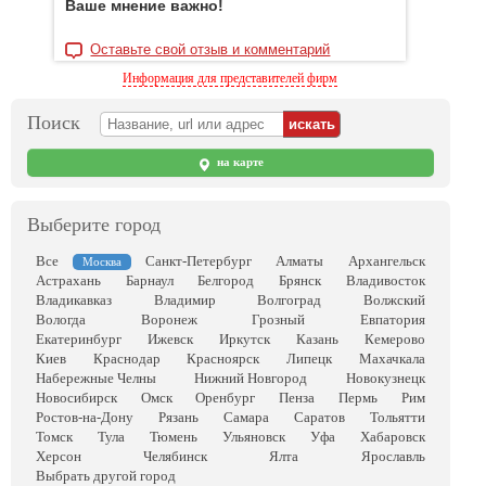
Ваше мнение важно!
Оставьте свой отзыв и комментарий
Информация для представителей фирм
Поиск
на карте
Выберите город
Все
Санкт-Петербург
Алматы
Архангельск
Москва
Астрахань
Барнаул
Белгород
Брянск
Владивосток
Владикавказ
Владимир
Волгоград
Волжский
Вологда
Воронеж
Грозный
Евпатория
Екатеринбург
Ижевск
Иркутск
Казань
Кемерово
Киев
Краснодар
Красноярск
Липецк
Махачкала
Набережные Челны
Нижний Новгород
Новокузнецк
Новосибирск
Омск
Оренбург
Пенза
Пермь
Рим
Ростов-на-Дону
Рязань
Самара
Саратов
Тольятти
Томск
Тула
Тюмень
Ульяновск
Уфа
Хабаровск
Херсон
Челябинск
Ялта
Ярославль
Выбрать другой город