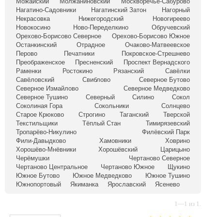
Можайский
Молжаниновский
Москворечье-Сабурово
Нагатино-Садовники
Нагатинский Затон
Нагорный
Некрасовка
Нижегородский
Новогиреево
Новокосино
Ново-Переделкино
Обручевский
Орехово-Борисово Северное
Орехово-Борисово Южное
Останкинский
Отрадное
Очаково-Матвеевское
Перово
Печатники
Покровское-Стрешнево
Преображенское
Пресненский
Проспект Вернадского
Раменки
Ростокино
Рязанский
Савёлки
Савёловский
Свиблово
Северное Бутово
Северное Измайлово
Северное Медведково
Северное Тушино
Северный
Силино
Сокол
Соколиная Гора
Сокольники
Солнцево
Старое Крюково
Строгино
Таганский
Тверской
Текстильщики
Тёплый Стан
Тимирязевский
Тропарёво-Никулино
Филёвский Парк
Фили-Давыдково
Хамовники
Ховрино
Хорошёво-Мнёвники
Хорошёвский
Царицыно
Черёмушки
Чертаново Северное
Чертаново Центральное
Чертаново Южное
Щукино
Южное Бутово
Южное Медведково
Южное Тушино
Южнопортовый
Якиманка
Ярославский
Ясенево
1—1 из 1.